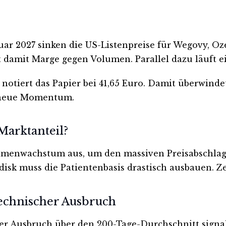
nuar 2027 sinken die US-Listenpreise für Wegovy, O
ht damit Marge gegen Volumen. Parallel dazu läuft
notiert das Papier bei 41,65 Euro. Damit überwindet
s neue Momentum.
Marktanteil?
Volumenwachstum aus, um den massiven Preisabschla
disk muss die Patientenbasis drastisch ausbauen. Z
technischer Ausbruch
r Ausbruch über den 200-Tage-Durchschnitt signalis