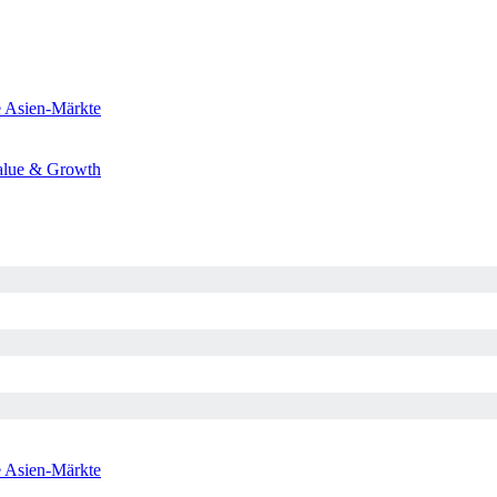
e
Asien-Märkte
alue & Growth
e
Asien-Märkte