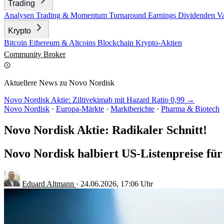
Trading
Analysen
Trading & Momentum
Turnaround
Earnings
Dividenden
V
Krypto
Bitcoin
Ethereum & Altcoins
Blockchain
Krypto-Aktien
Community
Broker
Aktuellere News zu Novo Nordisk
Novo Nordisk Aktie: Ziltivekimab mit Hazard Ratio 0,99 →
Novo Nordisk
·
Europa-Märkte
·
Marktberichte
·
Pharma & Biotech
Novo Nordisk Aktie: Radikaler Schnitt!
Novo Nordisk halbiert US-Listenpreise fü
Eduard Altmann
·
24.06.2026, 17:06 Uhr