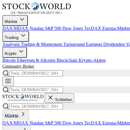
Märkte
DAX/MDAX
Nasdaq
S&P 500
Dow Jones
TecDAX
Europa-Märkt
Trading
Analysen
Trading & Momentum
Turnaround
Earnings
Dividenden
V
Krypto
Bitcoin
Ethereum & Altcoins
Blockchain
Krypto-Aktien
Community
Broker
Schließen
Märkte
DAX/MDAX
Nasdaq
S&P 500
Dow Jones
TecDAX
Europa-Märkt