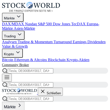
Märkte
DAX/MDAX
Nasdaq
S&P 500
Dow Jones
TecDAX
Europa-
Märkte
Asien-Märkte
Trading
Analysen
Trading & Momentum
Turnaround
Earnings
Dividenden
Value & Growth
Krypto
Bitcoin
Ethereum & Altcoins
Blockchain
Krypto-Aktien
Community
Broker
Schließen
Märkte