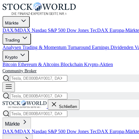
Märkte
DAX/MDAX
Nasdaq
S&P 500
Dow Jones
TecDAX
Europa-Märkt
Trading
Analysen
Trading & Momentum
Turnaround
Earnings
Dividenden
V
Krypto
Bitcoin
Ethereum & Altcoins
Blockchain
Krypto-Aktien
Community
Broker
Schließen
Märkte
DAX/MDAX
Nasdaq
S&P 500
Dow Jones
TecDAX
Europa-Märkt