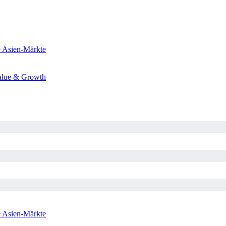
e
Asien-Märkte
alue & Growth
e
Asien-Märkte