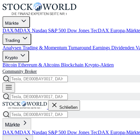
Märkte
DAX/MDAX
Nasdaq
S&P 500
Dow Jones
TecDAX
Europa-Märkt
Trading
Analysen
Trading & Momentum
Turnaround
Earnings
Dividenden
V
Krypto
Bitcoin
Ethereum & Altcoins
Blockchain
Krypto-Aktien
Community
Broker
Schließen
Märkte
DAX/MDAX
Nasdaq
S&P 500
Dow Jones
TecDAX
Europa-Märkt