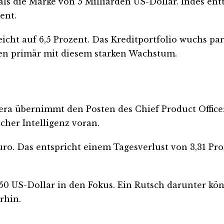
s die Marke von 5 Milliarden US-Dollar. Indes entt
ent.
icht auf 6,5 Prozent. Das Kreditportfolio wuchs par
n primär mit diesem starken Wachstum.
vera übernimmt den Posten des Chief Product Officer
icher Intelligenz voran.
uro. Das entspricht einem Tagesverlust von 3,31 Pr
 US-Dollar in den Fokus. Ein Rutsch darunter kön
rhin.