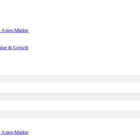
e
Asien-Märkte
alue & Growth
e
Asien-Märkte