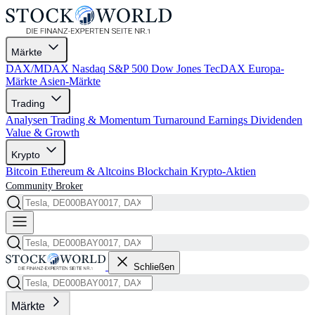
Märkte
DAX/MDAX
Nasdaq
S&P 500
Dow Jones
TecDAX
Europa-
Märkte
Asien-Märkte
Trading
Analysen
Trading & Momentum
Turnaround
Earnings
Dividenden
Value & Growth
Krypto
Bitcoin
Ethereum & Altcoins
Blockchain
Krypto-Aktien
Community
Broker
Schließen
Märkte