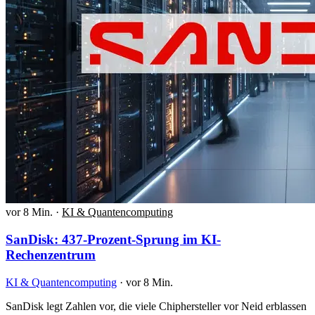
vor 8 Min.
·
KI & Quantencomputing
SanDisk: 437-Prozent-Sprung im KI-
Rechenzentrum
KI & Quantencomputing
·
vor 8 Min.
SanDisk legt Zahlen vor, die viele Chiphersteller vor Neid erblassen