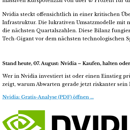
massiven Kurspotenzial von über 47 Prozent für
Nvidia steckt offensichtlich in einer kritischen Ü
Infrastruktur. Die lukrativen Umsatzmodelle mit
die nächsten Quartalszahlen. Diese Bilanz fungie
Tech-Gigant vor dem nächsten technologischen Spr
Stand heute, 07. August: Nvidia – Kaufen, halten ode
Wer in Nvidia investiert ist oder einen Einstieg pr
zeigt, warum Abwarten gerade jetzt riskanter sein k
Nvidia: Gratis-Analyse (PDF) öffnen …