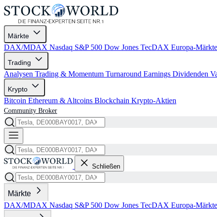
Märkte
DAX/MDAX
Nasdaq
S&P 500
Dow Jones
TecDAX
Europa-Märkt
Trading
Analysen
Trading & Momentum
Turnaround
Earnings
Dividenden
V
Krypto
Bitcoin
Ethereum & Altcoins
Blockchain
Krypto-Aktien
Community
Broker
Schließen
Märkte
DAX/MDAX
Nasdaq
S&P 500
Dow Jones
TecDAX
Europa-Märkt