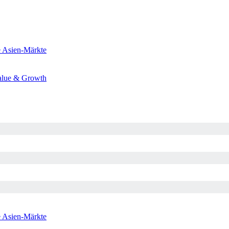
e
Asien-Märkte
alue & Growth
e
Asien-Märkte