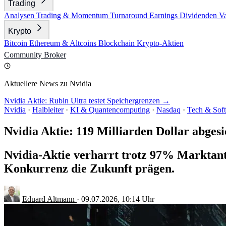
Trading
Analysen
Trading & Momentum
Turnaround
Earnings
Dividenden
V
Krypto
Bitcoin
Ethereum & Altcoins
Blockchain
Krypto-Aktien
Community
Broker
Aktuellere News zu Nvidia
Nvidia Aktie: Rubin Ultra testet Speichergrenzen →
Nvidia
·
Halbleiter
·
KI & Quantencomputing
·
Nasdaq
·
Tech & Sof
Nvidia Aktie: 119 Milliarden Dollar abgesi
Nvidia-Aktie verharrt trotz 97% Marktant
Konkurrenz die Zukunft prägen.
Eduard Altmann
·
09.07.2026, 10:14 Uhr