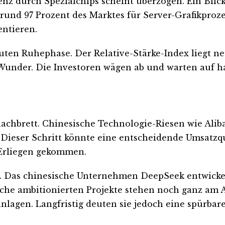
z durch Spezialchips scheint überzogen. Ein Blick
 rund 97 Prozent des Marktes für Server-Grafikpro
entieren.
oluten Ruhephase. Der Relative-Stärke-Index liegt n
n Wunder. Die Investoren wägen ab und warten auf h
Schachbrett. Chinesische Technologie-Riesen wie Al
Dieser Schritt könnte eine entscheidende Umsatzqu
 Erliegen gekommen.
 Das chinesische Unternehmen DeepSeek entwickelt 
che ambitionierten Projekte stehen noch ganz am 
sanlagen. Langfristig deuten sie jedoch eine spürb