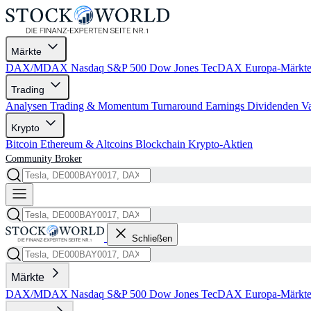
Märkte
DAX/MDAX
Nasdaq
S&P 500
Dow Jones
TecDAX
Europa-Märkt
Trading
Analysen
Trading & Momentum
Turnaround
Earnings
Dividenden
V
Krypto
Bitcoin
Ethereum & Altcoins
Blockchain
Krypto-Aktien
Community
Broker
Schließen
Märkte
DAX/MDAX
Nasdaq
S&P 500
Dow Jones
TecDAX
Europa-Märkt