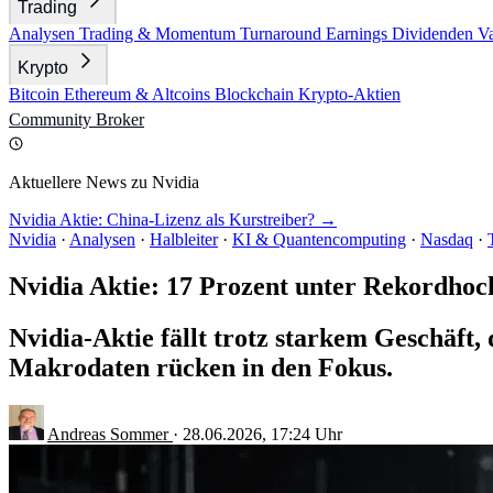
Trading
Analysen
Trading & Momentum
Turnaround
Earnings
Dividenden
V
Krypto
Bitcoin
Ethereum & Altcoins
Blockchain
Krypto-Aktien
Community
Broker
Aktuellere News zu Nvidia
Nvidia Aktie: China-Lizenz als Kurstreiber? →
Nvidia
·
Analysen
·
Halbleiter
·
KI & Quantencomputing
·
Nasdaq
·
Nvidia Aktie: 17 Prozent unter Rekordhoc
Nvidia-Aktie fällt trotz starkem Geschäft
Makrodaten rücken in den Fokus.
Andreas Sommer
·
28.06.2026, 17:24 Uhr