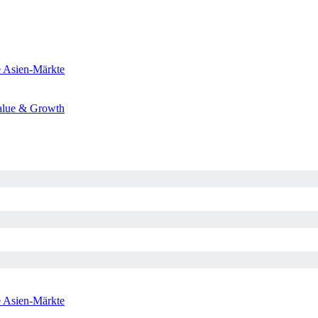
e
Asien-Märkte
alue & Growth
e
Asien-Märkte