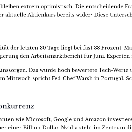
 bleiben extrem optimistisch. Die entscheidende Fra
lt der aktuelle Aktienkurs bereits wider? Diese Unt
ilität der letzten 30 Tage liegt bei fast 38 Proze
ierung den Arbeitsmarktbericht für Juni. Experten 
 Zinssorgen. Das würde hoch bewertete Tech-Werte u
 Am Mittwoch spricht Fed-Chef Warsh in Portugal. S
Konkurrenz
iganten wie Microsoft, Google und Amazon investie
er einer Billion Dollar. Nvidia steht im Zentrum d