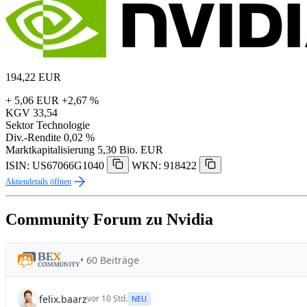
194,22
EUR
+ 5,06 EUR
+2,67 %
KGV
33,54
Sektor
Technologie
Div.-Rendite
0,02 %
Marktkapitalisierung
5,30 Bio. EUR
ISIN: US67066G1040
WKN: 918422
Aktiendetails öffnen
Community Forum zu Nvidia