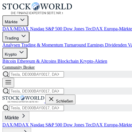
Märkte
DAX/MDAX
Nasdaq
S&P 500
Dow Jones
TecDAX
Europa-Märkt
Trading
Analysen
Trading & Momentum
Turnaround
Earnings
Dividenden
V
Krypto
Bitcoin
Ethereum & Altcoins
Blockchain
Krypto-Aktien
Community
Broker
Schließen
Märkte
DAX/MDAX
Nasdaq
S&P 500
Dow Jones
TecDAX
Europa-Märkt