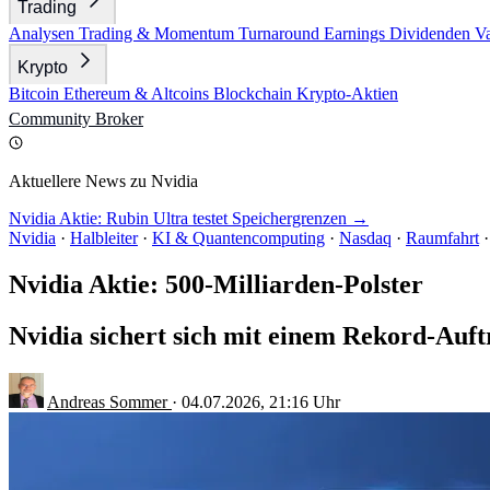
Trading
Analysen
Trading & Momentum
Turnaround
Earnings
Dividenden
V
Krypto
Bitcoin
Ethereum & Altcoins
Blockchain
Krypto-Aktien
Community
Broker
Aktuellere News zu Nvidia
Nvidia Aktie: Rubin Ultra testet Speichergrenzen →
Nvidia
·
Halbleiter
·
KI & Quantencomputing
·
Nasdaq
·
Raumfahrt
·
Nvidia Aktie: 500-Milliarden-Polster
Nvidia sichert sich mit einem Rekord-Auftr
Andreas Sommer
·
04.07.2026, 21:16 Uhr