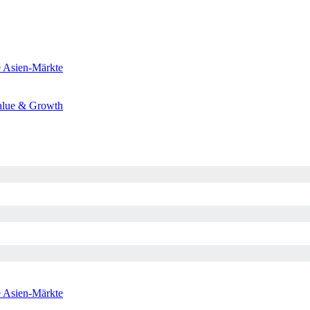
e
Asien-Märkte
alue & Growth
e
Asien-Märkte