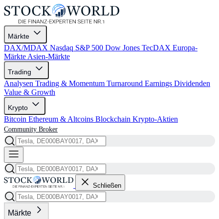
Märkte
DAX/MDAX
Nasdaq
S&P 500
Dow Jones
TecDAX
Europa-
Märkte
Asien-Märkte
Trading
Analysen
Trading & Momentum
Turnaround
Earnings
Dividenden
Value & Growth
Krypto
Bitcoin
Ethereum & Altcoins
Blockchain
Krypto-Aktien
Community
Broker
Schließen
Märkte