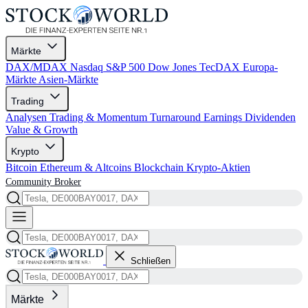
Märkte
DAX/MDAX
Nasdaq
S&P 500
Dow Jones
TecDAX
Europa-
Märkte
Asien-Märkte
Trading
Analysen
Trading & Momentum
Turnaround
Earnings
Dividenden
Value & Growth
Krypto
Bitcoin
Ethereum & Altcoins
Blockchain
Krypto-Aktien
Community
Broker
Schließen
Märkte