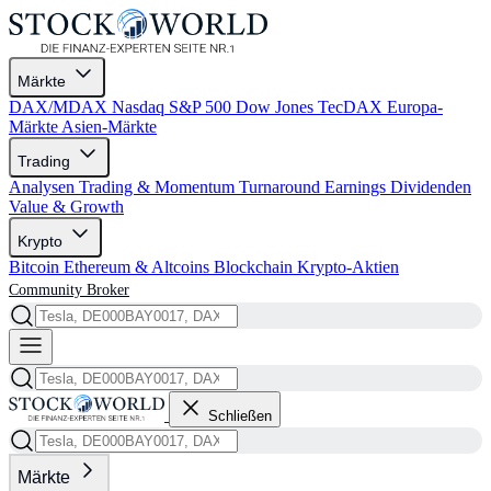
Märkte
DAX/MDAX
Nasdaq
S&P 500
Dow Jones
TecDAX
Europa-
Märkte
Asien-Märkte
Trading
Analysen
Trading & Momentum
Turnaround
Earnings
Dividenden
Value & Growth
Krypto
Bitcoin
Ethereum & Altcoins
Blockchain
Krypto-Aktien
Community
Broker
Schließen
Märkte