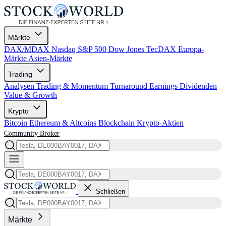
Märkte
DAX/MDAX
Nasdaq
S&P 500
Dow Jones
TecDAX
Europa-
Märkte
Asien-Märkte
Trading
Analysen
Trading & Momentum
Turnaround
Earnings
Dividenden
Value & Growth
Krypto
Bitcoin
Ethereum & Altcoins
Blockchain
Krypto-Aktien
Community
Broker
Schließen
Märkte