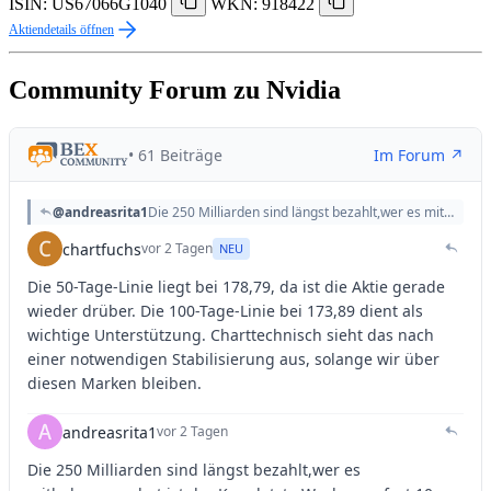
ISIN: US67066G1040
WKN: 918422
Aktiendetails öffnen
Community Forum zu Nvidia