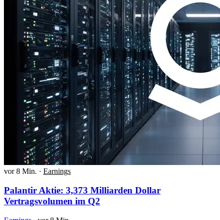
vor 8 Min.
·
Earnings
Palantir Aktie: 3,373 Milliarden Dollar
Vertragsvolumen im Q2