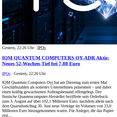
Gestern, 22:26 Uhr
·
IPOs
IQM QUANTUM COMPUTERS OY-ADR Aktie:
Neues 52-Wochen-Tief bei 7,80 Euro
IPOs
·
Gestern, 22:26 Uhr
IQM Quantum Computers Oyj hat am Dienstag zum ersten Mal
Geschäftszahlen als notiertes Unternehmen präsentiert – und dabei
einen kräftig gewachsenen Auftragsbestand offengelegt. Der
finnische Quantencomputer-Hersteller bezifferte sein Orderbuch
zum 3. August auf über 102,1 Millionen Euro, nachdem allein nach
dem Quartalsstichtag 30. Juni neue Verträge im Volumen von 33,0
Millionen Euro hinzugekommen waren. Für Anleger, die das Papier
erst…