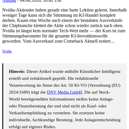
Nasdaq
·
04.08.2026, 18:42 Uhr
Nvidia-Aktionäre haben gerade eine harte Lektion gelernt. Innerhalb
weniger Tage kann sich die Stimmung im KI-Handel komplett
drehen. Kaum eine Woche nach einem der brutalsten Ausverkäufe
der Chipbranche klettert die Aktie schon wieder zurück nach oben.
Nvidia ist längst kein normaler Tech-Wert mehr — der Kurs ist zum
Stimmungsbarometer für die gesamte KI-Investitionswelle
geworden. Vom Ausverkauf zum Comeback Aktuell notiert…
Nvidia
Hinweis:
Dieser Artikel wurde mithilfe Künstlicher Intelligenz
erstellt und redaktionell geprüft. Die redaktionelle
Verantwortung im Sinne des Art. 50 KI-VO (Verordnung (EU)
2024/1689) trägt die
DNV Media GmbH
. Die auf Stock-
World bereitgestellten Informationen stellen keine Anlage-
oder Finanzberatung dar und sind nicht als Kauf- oder
Verkaufsempfehlung zu verstehen. Sie ersetzen keine
individuelle, fachkundige Beratung. Jede Anlageentscheidung
erfolgt auf eigenes Risiko.