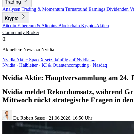
Trading
Analysen
Trading & Momentum
Turnaround
Earnings
Dividenden
V
Krypto
Bitcoin
Ethereum & Altcoins
Blockchain
Krypto-Aktien
Community
Broker
Aktuellere News zu Nvidia
Nvidia Aktie: SpaceX setzt künftig auf Nvidia →
Nvidia
·
Halbleiter
·
KI & Quantencomputing
·
Nasdaq
Nvidia Aktie: Hauptversammlung am 24. J
Nvidia meldet Rekordumsatz, während Gro
Mittwoch rückt strategische Fragen in den
Dr. Robert Sasse
·
21.06.2026, 16:50 Uhr