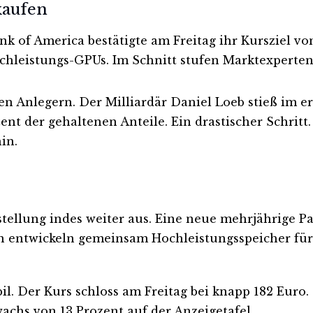
kaufen
ank of America bestätigte am Freitag ihr Kursziel v
eistungs-GPUs. Im Schnitt stufen Marktexperten d
ellen Anlegern. Der Milliardär Daniel Loeb stieß im 
zent der gehaltenen Anteile. Ein drastischer Schr
in.
ellung indes weiter aus. Eine neue mehrjährige Par
en entwickeln gemeinsam Hochleistungsspeicher fü
abil. Der Kurs schloss am Freitag bei knapp 182 Euro
wachs von 13 Prozent auf der Anzeigetafel.