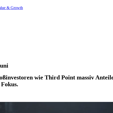
alue & Growth
uni
ßinvestoren wie Third Point massiv Antei
 Fokus.