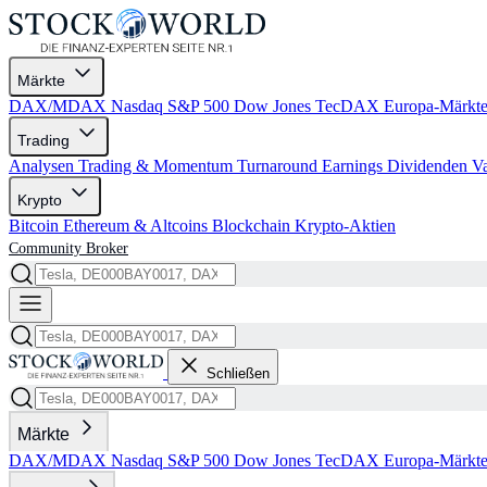
Märkte
DAX/MDAX
Nasdaq
S&P 500
Dow Jones
TecDAX
Europa-Märkt
Trading
Analysen
Trading & Momentum
Turnaround
Earnings
Dividenden
V
Krypto
Bitcoin
Ethereum & Altcoins
Blockchain
Krypto-Aktien
Community
Broker
Schließen
Märkte
DAX/MDAX
Nasdaq
S&P 500
Dow Jones
TecDAX
Europa-Märkt