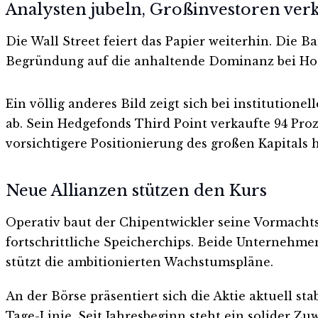
Analysten jubeln, Großinvestoren ver
Die Wall Street feiert das Papier weiterhin. Die B
Begründung auf die anhaltende Dominanz bei Hochl
Ein völlig anderes Bild zeigt sich bei institution
ab. Sein Hedgefonds Third Point verkaufte 94 Pro
vorsichtigere Positionierung des großen Kapitals h
Neue Allianzen stützen den Kurs
Operativ baut der Chipentwickler seine Vormachtst
fortschrittliche Speicherchips. Beide Unternehm
stützt die ambitionierten Wachstumspläne.
An der Börse präsentiert sich die Aktie aktuell st
Tage-Linie. Seit Jahresbeginn steht ein solider Zu