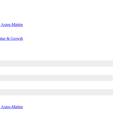
e
Asien-Märkte
alue & Growth
e
Asien-Märkte