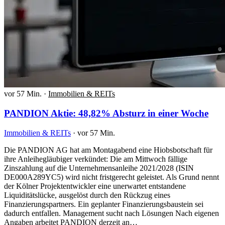
vor 57 Min.
·
Immobilien & REITs
PANDION Aktie: 48,82% Absturz in einer Woche
Immobilien & REITs
·
vor 57 Min.
Die PANDION AG hat am Montagabend eine Hiobsbotschaft für
ihre Anleihegläubiger verkündet: Die am Mittwoch fällige
Zinszahlung auf die Unternehmensanleihe 2021/2028 (ISIN
DE000A289YC5) wird nicht fristgerecht geleistet. Als Grund nennt
der Kölner Projektentwickler eine unerwartet entstandene
Liquiditätslücke, ausgelöst durch den Rückzug eines
Finanzierungspartners. Ein geplanter Finanzierungsbaustein sei
dadurch entfallen. Management sucht nach Lösungen Nach eigenen
Angaben arbeitet PANDION derzeit an…