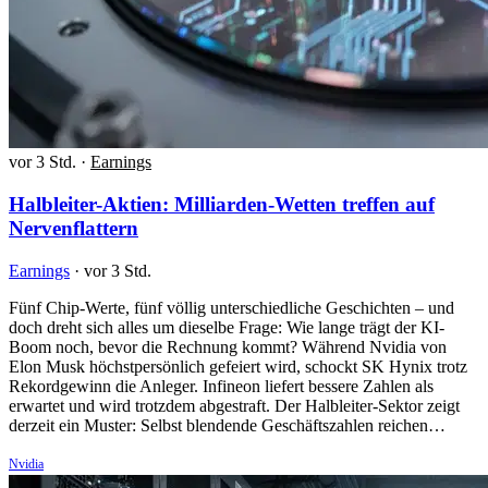
vor 3 Std.
·
Earnings
Halbleiter-Aktien: Milliarden-Wetten treffen auf
Nervenflattern
Earnings
·
vor 3 Std.
Fünf Chip-Werte, fünf völlig unterschiedliche Geschichten – und
doch dreht sich alles um dieselbe Frage: Wie lange trägt der KI-
Boom noch, bevor die Rechnung kommt? Während Nvidia von
Elon Musk höchstpersönlich gefeiert wird, schockt SK Hynix trotz
Rekordgewinn die Anleger. Infineon liefert bessere Zahlen als
erwartet und wird trotzdem abgestraft. Der Halbleiter-Sektor zeigt
derzeit ein Muster: Selbst blendende Geschäftszahlen reichen…
Nvidia