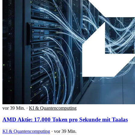
vor 39 Min.
·
KI & Quantencomputing
AMD Aktie: 17.000 Token pro Sekunde mit Taalas
KI & Quantencomputing
·
vor 39 Min.