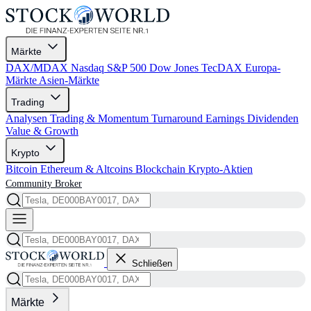
Märkte
DAX/MDAX
Nasdaq
S&P 500
Dow Jones
TecDAX
Europa-
Märkte
Asien-Märkte
Trading
Analysen
Trading & Momentum
Turnaround
Earnings
Dividenden
Value & Growth
Krypto
Bitcoin
Ethereum & Altcoins
Blockchain
Krypto-Aktien
Community
Broker
Schließen
Märkte