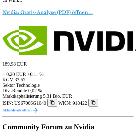
es wirkt.
Nvidia: Gratis-Analyse (PDF) öffnen …
189,98
EUR
+ 0,20 EUR
+0,11 %
KGV
33,57
Sektor
Technologie
Div.-Rendite
0,02 %
Marktkapitalisierung
5,31 Bio. EUR
ISIN: US67066G1040
WKN: 918422
Aktiendetails öffnen
Community Forum zu Nvidia