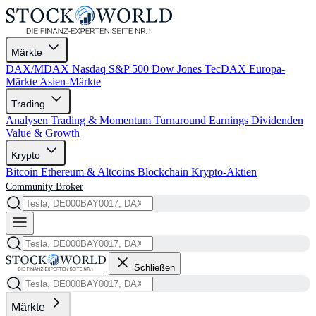
Märkte
DAX/MDAX
Nasdaq
S&P 500
Dow Jones
TecDAX
Europa-
Märkte
Asien-Märkte
Trading
Analysen
Trading & Momentum
Turnaround
Earnings
Dividenden
Value & Growth
Krypto
Bitcoin
Ethereum & Altcoins
Blockchain
Krypto-Aktien
Community
Broker
Schließen
Märkte