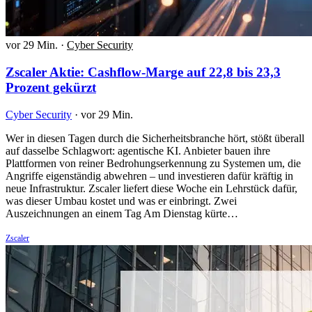
vor 29 Min.
·
Cyber Security
Zscaler Aktie: Cashflow-Marge auf 22,8 bis 23,3
Prozent gekürzt
Cyber Security
·
vor 29 Min.
Wer in diesen Tagen durch die Sicherheitsbranche hört, stößt überall
auf dasselbe Schlagwort: agentische KI. Anbieter bauen ihre
Plattformen von reiner Bedrohungserkennung zu Systemen um, die
Angriffe eigenständig abwehren – und investieren dafür kräftig in
neue Infrastruktur. Zscaler liefert diese Woche ein Lehrstück dafür,
was dieser Umbau kostet und was er einbringt. Zwei
Auszeichnungen an einem Tag Am Dienstag kürte…
Zscaler