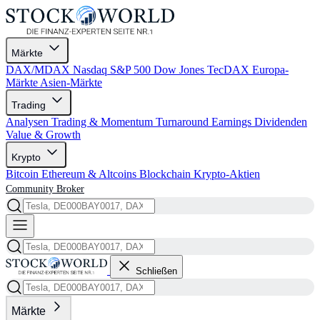
Märkte
DAX/MDAX
Nasdaq
S&P 500
Dow Jones
TecDAX
Europa-
Märkte
Asien-Märkte
Trading
Analysen
Trading & Momentum
Turnaround
Earnings
Dividenden
Value & Growth
Krypto
Bitcoin
Ethereum & Altcoins
Blockchain
Krypto-Aktien
Community
Broker
Schließen
Märkte