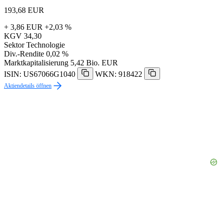
193,68
EUR
+ 3,86 EUR
+2,03 %
KGV
34,30
Sektor
Technologie
Div.-Rendite
0,02 %
Marktkapitalisierung
5,42 Bio. EUR
ISIN: US67066G1040
WKN: 918422
Aktiendetails öffnen