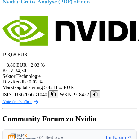
Nvidia: Gratis-Analyse (PDF) öffnen …
193,68
EUR
+ 3,86 EUR
+2,03 %
KGV
34,30
Sektor
Technologie
Div.-Rendite
0,02 %
Marktkapitalisierung
5,42 Bio. EUR
ISIN: US67066G1040
WKN: 918422
Aktiendetails öffnen
Community Forum zu Nvidia