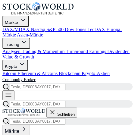
Märkte
DAX/MDAX
Nasdaq
S&P 500
Dow Jones
TecDAX
Europa-
Märkte
Asien-Märkte
Trading
Analysen
Trading & Momentum
Turnaround
Earnings
Dividenden
Value & Growth
Krypto
Bitcoin
Ethereum & Altcoins
Blockchain
Krypto-Aktien
Community
Broker
Schließen
Märkte