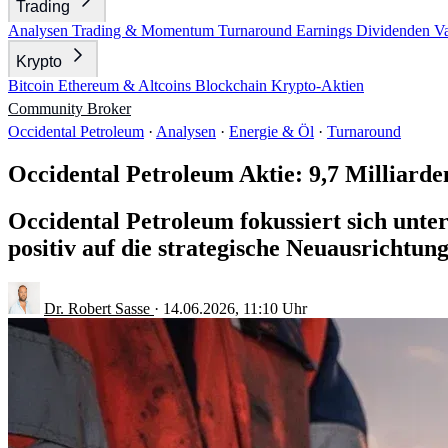
Trading
Analysen
Trading & Momentum
Turnaround
Earnings
Dividenden
V
Krypto
Bitcoin
Ethereum & Altcoins
Blockchain
Krypto-Aktien
Community
Broker
Occidental Petroleum
·
Analysen
·
Energie & Öl
·
Turnaround
Occidental Petroleum Aktie: 9,7 Milliard
Occidental Petroleum fokussiert sich unt
positiv auf die strategische Neuausrichtung
Dr. Robert Sasse
·
14.06.2026, 11:10 Uhr