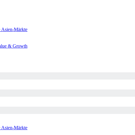
e
Asien-Märkte
alue & Growth
e
Asien-Märkte