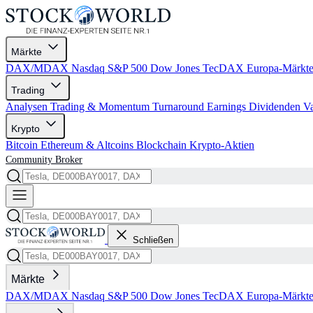
Märkte
DAX/MDAX
Nasdaq
S&P 500
Dow Jones
TecDAX
Europa-Märkt
Trading
Analysen
Trading & Momentum
Turnaround
Earnings
Dividenden
V
Krypto
Bitcoin
Ethereum & Altcoins
Blockchain
Krypto-Aktien
Community
Broker
Schließen
Märkte
DAX/MDAX
Nasdaq
S&P 500
Dow Jones
TecDAX
Europa-Märkt