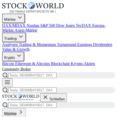
Märkte
DAX/MDAX
Nasdaq
S&P 500
Dow Jones
TecDAX
Europa-
Märkte
Asien-Märkte
Trading
Analysen
Trading & Momentum
Turnaround
Earnings
Dividenden
Value & Growth
Krypto
Bitcoin
Ethereum & Altcoins
Blockchain
Krypto-Aktien
Community
Broker
Schließen
Märkte