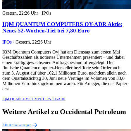
Gestern, 22:26 Uhr
·
IPOs
IQM QUANTUM COMPUTERS OY-ADR Aktie:
Neues 52-Wochen-Tief bei 7,80 Euro
IPOs
·
Gestern, 22:26 Uhr
IQM Quantum Computers Oyj hat am Dienstag zum ersten Mal
Geschäftszahlen als notiertes Unternehmen präsentiert – und dabei
einen kräftig gewachsenen Auftragsbestand offengelegt. Der
finnische Quantencomputer-Hersteller bezifferte sein Orderbuch
zum 3. August auf über 102,1 Millionen Euro, nachdem allein nach
dem Quartalsstichtag 30. Juni neue Verträge im Volumen von 33,0
Millionen Euro hinzugekommen waren. Für Anleger, die das Papier
erst…
IQM QUANTUM COMPUTERS OY-ADR
Weitere Artikel zu Occidental Petroleum
Alle Artikel anzeigen