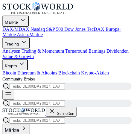
Märkte
DAX/MDAX
Nasdaq
S&P 500
Dow Jones
TecDAX
Europa-
Märkte
Asien-Märkte
Trading
Analysen
Trading & Momentum
Turnaround
Earnings
Dividenden
Value & Growth
Krypto
Bitcoin
Ethereum & Altcoins
Blockchain
Krypto-Aktien
Community
Broker
Schließen
Märkte