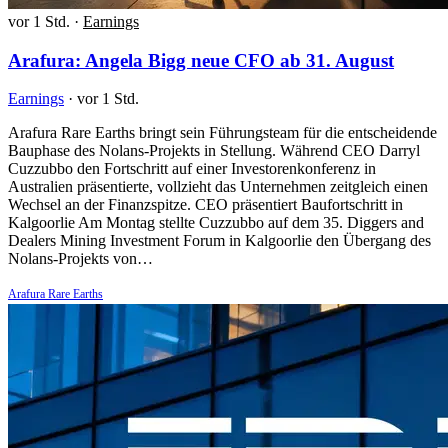
vor 1 Std.
·
Earnings
Arafura: Angela Bigg neue CFO ab 31. August
Earnings
·
vor 1 Std.
Arafura Rare Earths bringt sein Führungsteam für die entscheidende
Bauphase des Nolans-Projekts in Stellung. Während CEO Darryl
Cuzzubbo den Fortschritt auf einer Investorenkonferenz in
Australien präsentierte, vollzieht das Unternehmen zeitgleich einen
Wechsel an der Finanzspitze. CEO präsentiert Baufortschritt in
Kalgoorlie Am Montag stellte Cuzzubbo auf dem 35. Diggers and
Dealers Mining Investment Forum in Kalgoorlie den Übergang des
Nolans-Projekts von…
Arafura Rare Earths