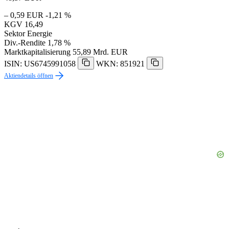
– 0,59 EUR
-1,21 %
KGV
16,49
Sektor
Energie
Div.-Rendite
1,78 %
Marktkapitalisierung
55,89 Mrd. EUR
ISIN: US6745991058
WKN: 851921
Aktiendetails öffnen