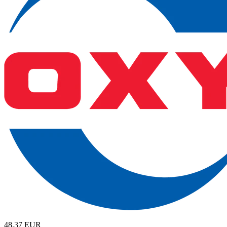
48,37
EUR