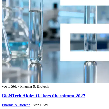
vor 1 Std.
·
Pharma & Biotech
BioNTech Aktie: Oelkers übernimmt 2027
Pharma & Biotech
·
vor 1 Std.