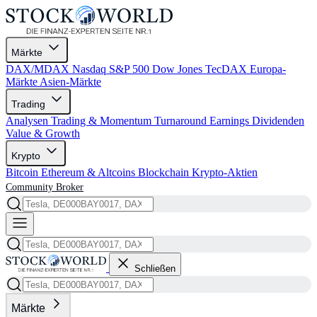
Märkte
DAX/MDAX
Nasdaq
S&P 500
Dow Jones
TecDAX
Europa-
Märkte
Asien-Märkte
Trading
Analysen
Trading & Momentum
Turnaround
Earnings
Dividenden
Value & Growth
Krypto
Bitcoin
Ethereum & Altcoins
Blockchain
Krypto-Aktien
Community
Broker
Schließen
Märkte