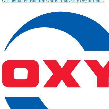
Occidental Petroleum: Gratis-Analyse (PDF) öffnen …