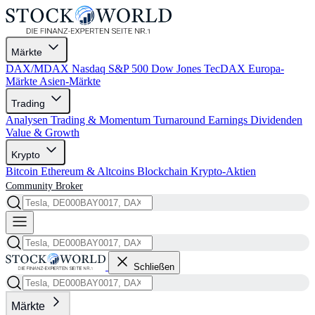
Märkte
DAX/MDAX
Nasdaq
S&P 500
Dow Jones
TecDAX
Europa-
Märkte
Asien-Märkte
Trading
Analysen
Trading & Momentum
Turnaround
Earnings
Dividenden
Value & Growth
Krypto
Bitcoin
Ethereum & Altcoins
Blockchain
Krypto-Aktien
Community
Broker
Schließen
Märkte