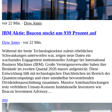
vor 22 Min.
·
Dow Jones
IBM Aktie: Beacon stockt um 939 Prozent auf
Dow Jones
·
vor 22 Min.
Während der breite Technologiesektor zuletzt erheblichen
Schwankungen unterworfen war, zeigen neue Daten ein
wachsendes Engagement institutioneller Anleger bei International
Business Machines (IBM). Große Vermögensverwalter haben ihre
Bestände im zweiten Quartal 2026 massiv aufgestockt. Diese
Entwicklung fällt mit technologischen Durchbrüchen im Bereich des
Quantencomputings und einer unmittelbar bevorstehenden
Dividendenausschüttung zusammen. Massive Anteilsaufstockungen
trotz verfehltem Umsatz-Konsens Institutionelle Investoren wie
Beacon Investment Advisory…
IBM