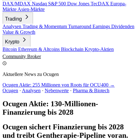
DAX/MDAX
Nasdaq
S&P 500
Dow Jones
TecDAX
Europa-
Märkte
Asien-Märkte
Trading
Analysen
Trading & Momentum
Turnaround
Earnings
Dividenden
Value & Growth
Krypto
Bitcoin
Ethereum & Altcoins
Blockchain
Krypto-Aktien
Community
Broker
Aktuellere News zu Ocugen
Ocugen Aktie: 255 Millionen von Roots für OCU400 →
Ocugen
·
Analysen
·
Nebenwerte
·
Pharma & Biotech
Ocugen Aktie: 130-Millionen-
Finanzierung bis 2028
Ocugen sichert Finanzierung bis 2028
und treibt Gentherapie-Pipeline voran.