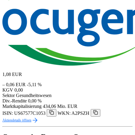
1,08
EUR
– 0,06 EUR
-5,11 %
KGV
0,00
Sektor
Gesundheitswesen
Div.-Rendite
0,00 %
Marktkapitalisierung
434,06 Mio. EUR
ISIN: US67577C1053
WKN: A2PSZH
Aktiendetails öffnen