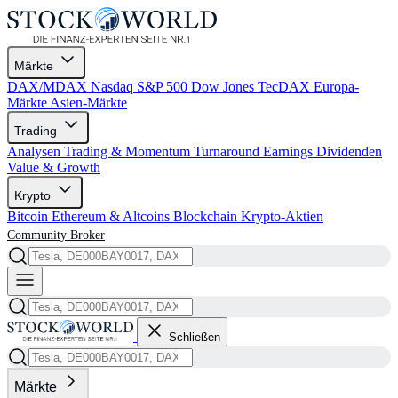
Märkte
DAX/MDAX
Nasdaq
S&P 500
Dow Jones
TecDAX
Europa-
Märkte
Asien-Märkte
Trading
Analysen
Trading & Momentum
Turnaround
Earnings
Dividenden
Value & Growth
Krypto
Bitcoin
Ethereum & Altcoins
Blockchain
Krypto-Aktien
Community
Broker
Schließen
Märkte