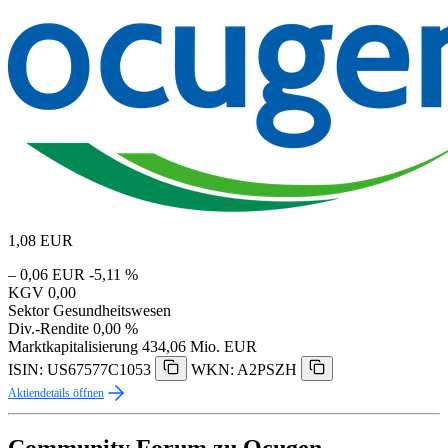
1,08
EUR
– 0,06 EUR
-5,11 %
KGV
0,00
Sektor
Gesundheitswesen
Div.-Rendite
0,00 %
Marktkapitalisierung
434,06 Mio. EUR
ISIN: US67577C1053
WKN: A2PSZH
Aktiendetails öffnen