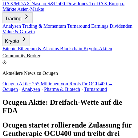
DAX/MDAX
Nasdaq
S&P 500
Dow Jones
TecDAX
Europa-
Märkte
Asien-Märkte
Trading
Analysen
Trading & Momentum
Turnaround
Earnings
Dividenden
Value & Growth
Krypto
Bitcoin
Ethereum & Altcoins
Blockchain
Krypto-Aktien
Community
Broker
Aktuellere News zu Ocugen
Ocugen Aktie: 255 Millionen von Roots für OCU400 →
Ocugen
·
Analysen
·
Pharma & Biotech
·
Turnaround
Ocugen Aktie: Dreifach-Wette auf die
FDA
Ocugen startet rollierende Zulassung für
Gentherapie OCU400 und treibt drei