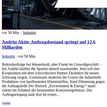
vor 58 Min.
·
Industrie
Andritz Aktie: Auftragsbestand springt auf 12,6
Milliarden
Industrie
·
vor 58 Min.
Rekordaufträge bei Wasserkraft, aber Flaute im Umweltgeschäft –
bei Andritz klaffen die Sparten aktuell auseinander. Jetzt soll eine
Kooperation mit dem schwedischen Partner Ekolution für neuen
Schwung sorgen. Gemeinsam skalieren die Grazer die industrielle
Produktion von hanfbasierten Dämmstoffen. Hanf-Dämmung gegen
die Auftragsdelle Der Bereich „Environment & Energy“ stand
zuletzt im Schatten der boomenden Konzernergebnisse. Der
Auftragseingang sank dort im ersten…
Andritz