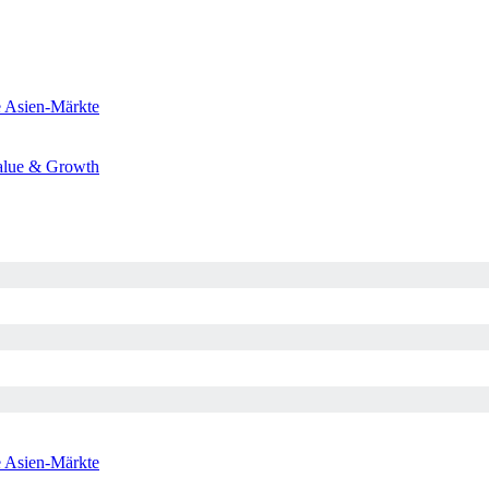
e
Asien-Märkte
alue & Growth
e
Asien-Märkte