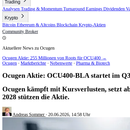
Trading
Analysen
Trading & Momentum
Turnaround
Earnings
Dividenden
V
Krypto
Bitcoin
Ethereum & Altcoins
Blockchain
Krypto-Aktien
Community
Broker
Aktuellere News zu Ocugen
Ocugen Aktie: 255 Millionen von Roots für OCU400 →
Ocugen
·
Marktberichte
·
Nebenwerte
·
Pharma & Biotech
Ocugen Aktie: OCU400-BLA startet im Q3
Ocugen kämpft mit Kursverlusten, setzt ab
2028 stützen die Aktie.
Andreas Sommer
·
20.06.2026, 14:58 Uhr