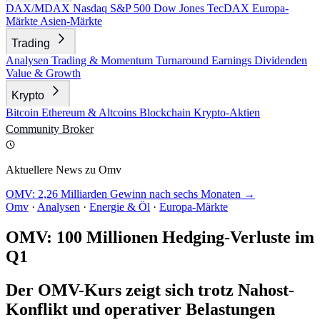
DAX/MDAX
Nasdaq
S&P 500
Dow Jones
TecDAX
Europa-
Märkte
Asien-Märkte
Trading
Analysen
Trading & Momentum
Turnaround
Earnings
Dividenden
Value & Growth
Krypto
Bitcoin
Ethereum & Altcoins
Blockchain
Krypto-Aktien
Community
Broker
Aktuellere News zu Omv
OMV: 2,26 Milliarden Gewinn nach sechs Monaten →
Omv
·
Analysen
·
Energie & Öl
·
Europa-Märkte
OMV: 100 Millionen Hedging-Verluste im
Q1
Der OMV-Kurs zeigt sich trotz Nahost-
Konflikt und operativer Belastungen