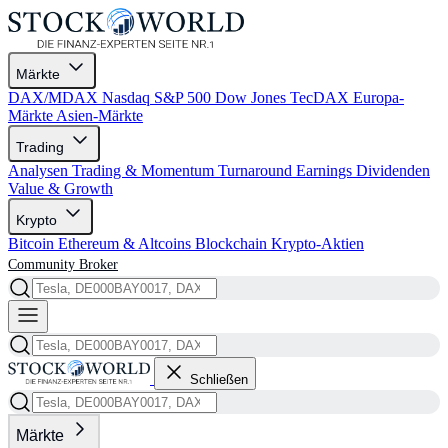
Märkte
DAX/MDAX
Nasdaq
S&P 500
Dow Jones
TecDAX
Europa-
Märkte
Asien-Märkte
Trading
Analysen
Trading & Momentum
Turnaround
Earnings
Dividenden
Value & Growth
Krypto
Bitcoin
Ethereum & Altcoins
Blockchain
Krypto-Aktien
Community
Broker
Schließen
Märkte