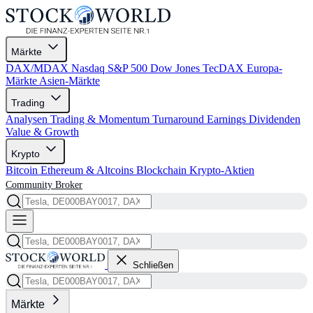
Märkte
DAX/MDAX
Nasdaq
S&P 500
Dow Jones
TecDAX
Europa-
Märkte
Asien-Märkte
Trading
Analysen
Trading & Momentum
Turnaround
Earnings
Dividenden
Value & Growth
Krypto
Bitcoin
Ethereum & Altcoins
Blockchain
Krypto-Aktien
Community
Broker
Schließen
Märkte