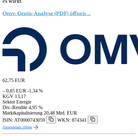
es wirkt.
Omv: Gratis-Analyse (PDF) öffnen …
62,75
EUR
– 0,85 EUR
-1,34 %
KGV
13,17
Sektor
Energie
Div.-Rendite
4,95 %
Marktkapitalisierung
20,48 Mrd. EUR
ISIN: AT0000743059
WKN: 874341
Aktiendetails öffnen