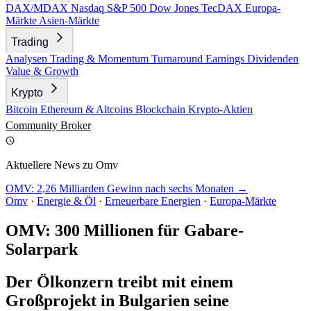
DAX/MDAX
Nasdaq
S&P 500
Dow Jones
TecDAX
Europa-
Märkte
Asien-Märkte
Trading
Analysen
Trading & Momentum
Turnaround
Earnings
Dividenden
Value & Growth
Krypto
Bitcoin
Ethereum & Altcoins
Blockchain
Krypto-Aktien
Community
Broker
Aktuellere News zu Omv
OMV: 2,26 Milliarden Gewinn nach sechs Monaten →
Omv
·
Energie & Öl
·
Erneuerbare Energien
·
Europa-Märkte
OMV: 300 Millionen für Gabare-
Solarpark
Der Ölkonzern treibt mit einem
Großprojekt in Bulgarien seine