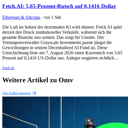
Fetch.AI: 5,65-Prozent-Rutsch auf 0,1416 Dollar
Ethereum & Altcoins
·
vor 1 Std.
Die Luft im Sektor der dezentralen KI wird dünner. Fetch.AI spürt
derzeit den Druck institutioneller Verkäufe, während sich die
gesamte Branche neu sortiert. Das sorgt für Unruhe. Der
Vermögensverwalter Grayscale Investments passte jüngst die
Gewichtungen in seinem Decentralized AI Fund an. Diese
Umschichtung löste am 7. August 2026 einen Kursrutsch von 5,65
Prozent auf 0,1416 US-Dollar aus. Anleger reagieren sichtlich…
Fetch.AI
Weitere Artikel zu Omv
Alle Artikel anzeigen