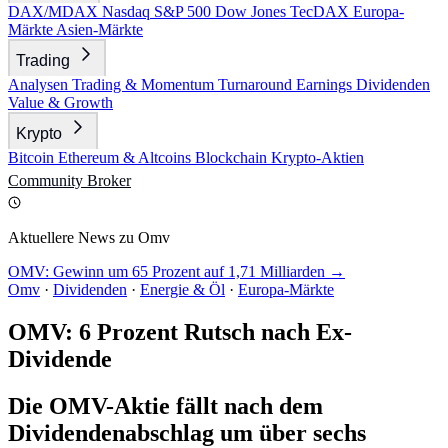
DAX/MDAX
Nasdaq
S&P 500
Dow Jones
TecDAX
Europa-
Märkte
Asien-Märkte
Trading
Analysen
Trading & Momentum
Turnaround
Earnings
Dividenden
Value & Growth
Krypto
Bitcoin
Ethereum & Altcoins
Blockchain
Krypto-Aktien
Community
Broker
Aktuellere News zu Omv
OMV: Gewinn um 65 Prozent auf 1,71 Milliarden →
Omv
·
Dividenden
·
Energie & Öl
·
Europa-Märkte
OMV: 6 Prozent Rutsch nach Ex-
Dividende
Die OMV-Aktie fällt nach dem
Dividendenabschlag um über sechs