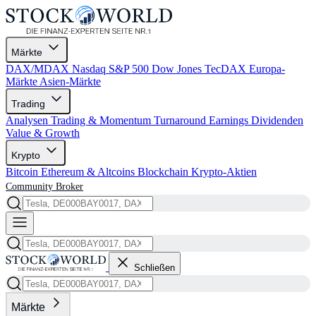
Märkte
DAX/MDAX
Nasdaq
S&P 500
Dow Jones
TecDAX
Europa-
Märkte
Asien-Märkte
Trading
Analysen
Trading & Momentum
Turnaround
Earnings
Dividenden
Value & Growth
Krypto
Bitcoin
Ethereum & Altcoins
Blockchain
Krypto-Aktien
Community
Broker
Schließen
Märkte