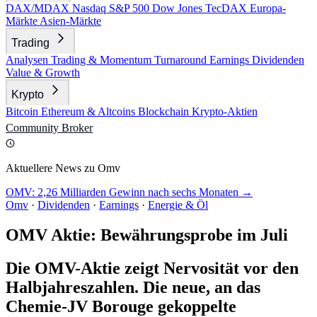
DAX/MDAX
Nasdaq
S&P 500
Dow Jones
TecDAX
Europa-
Märkte
Asien-Märkte
Trading
Analysen
Trading & Momentum
Turnaround
Earnings
Dividenden
Value & Growth
Krypto
Bitcoin
Ethereum & Altcoins
Blockchain
Krypto-Aktien
Community
Broker
Aktuellere News zu Omv
OMV: 2,26 Milliarden Gewinn nach sechs Monaten →
Omv
·
Dividenden
·
Earnings
·
Energie & Öl
OMV Aktie: Bewährungsprobe im Juli
Die OMV-Aktie zeigt Nervosität vor den
Halbjahreszahlen. Die neue, an das
Chemie-JV Borouge gekoppelte