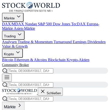
Märkte
DAX/MDAX
Nasdaq
S&P 500
Dow Jones
TecDAX
Europa-
Märkte
Asien-Märkte
Trading
Analysen
Trading & Momentum
Turnaround
Earnings
Dividenden
Value & Growth
Krypto
Bitcoin
Ethereum & Altcoins
Blockchain
Krypto-Aktien
Community
Broker
Schließen
Märkte