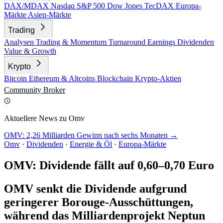
DAX/MDAX
Nasdaq
S&P 500
Dow Jones
TecDAX
Europa-
Märkte
Asien-Märkte
Trading
Analysen
Trading & Momentum
Turnaround
Earnings
Dividenden
Value & Growth
Krypto
Bitcoin
Ethereum & Altcoins
Blockchain
Krypto-Aktien
Community
Broker
Aktuellere News zu Omv
OMV: 2,26 Milliarden Gewinn nach sechs Monaten →
Omv
·
Dividenden
·
Energie & Öl
·
Europa-Märkte
OMV: Dividende fällt auf 0,60–0,70 Euro
OMV senkt die Dividende aufgrund
geringerer Borouge-Ausschüttungen,
während das Milliardenprojekt Neptun