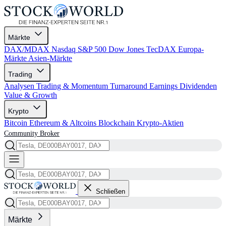
Märkte
DAX/MDAX
Nasdaq
S&P 500
Dow Jones
TecDAX
Europa-
Märkte
Asien-Märkte
Trading
Analysen
Trading & Momentum
Turnaround
Earnings
Dividenden
Value & Growth
Krypto
Bitcoin
Ethereum & Altcoins
Blockchain
Krypto-Aktien
Community
Broker
Schließen
Märkte