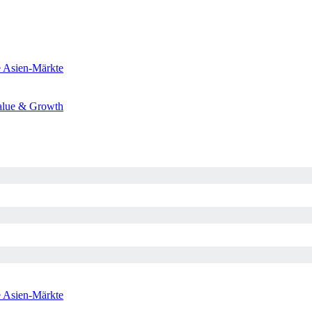
e
Asien-Märkte
alue & Growth
e
Asien-Märkte