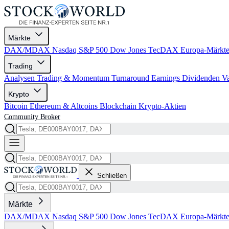
Märkte
DAX/MDAX
Nasdaq
S&P 500
Dow Jones
TecDAX
Europa-Märkt
Trading
Analysen
Trading & Momentum
Turnaround
Earnings
Dividenden
V
Krypto
Bitcoin
Ethereum & Altcoins
Blockchain
Krypto-Aktien
Community
Broker
Schließen
Märkte
DAX/MDAX
Nasdaq
S&P 500
Dow Jones
TecDAX
Europa-Märkt