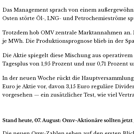
Das Management sprach von einem außergewöhnlic
Osten störte Öl-, LNG- und Petrochemieströme sp
Trotzdem hob OMV zentrale Marktannahmen an. Für
je MWh. Die Produktionsprognose blieb in der Spa
Die Aktie spiegelt diese Mischung aus operativem 
Tagesplus von 1,95 Prozent und nur 0,71 Prozent 
In der neuen Woche rückt die Hauptversammlung i
Euro je Aktie vor, davon 3,15 Euro reguläre Divid
vorgesehen — ein zusätzlicher Test, wie viel Ver
Stand heute, 07. August: Omv-Aktionäre sollten jetz
Die neuen Omv-Zahlen sehen auf den ersten Blick ha