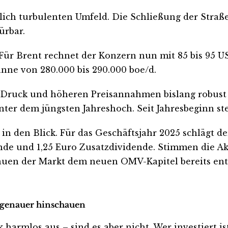
h turbulenten Umfeld. Die Schließung der Straß
ürbar.
 Brent rechnet der Konzern nun mit 85 bis 95 US-
nne von 280.000 bis 290.000 boe/d.
Druck und höheren Preisannahmen bislang robust wid
unter dem jüngsten Jahreshoch. Seit Jahresbeginn s
n den Blick. Für das Geschäftsjahr 2025 schlägt d
ende und 1,25 Euro Zusatzdividende. Stimmen die Ak
trauen der Markt dem neuen OMV-Kapitel bereits en
t genauer hinschauen
rmlos aus – sind es aber nicht. Wer investiert ist o