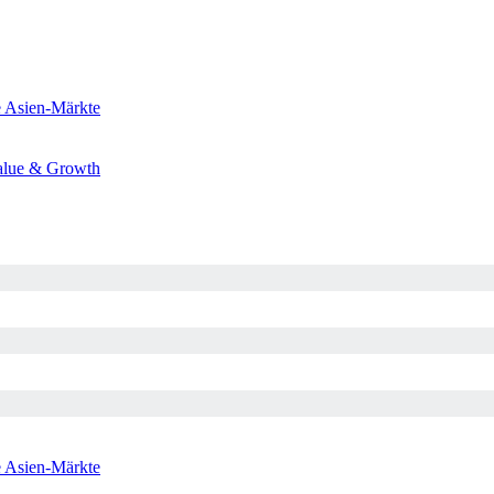
e
Asien-Märkte
alue & Growth
e
Asien-Märkte