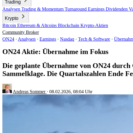
Trading
Analysen
Trading & Momentum
Turnaround
Earnings
Dividenden
V
Krypto
Bitcoin
Ethereum & Altcoins
Blockchain
Krypto-Aktien
Community
Broker
ON24
·
Analysen
·
Earnings
·
Nasdaq
·
Tech & Software
·
Übernah
ON24 Aktie: Übernahme im Fokus
Die geplante Übernahme von ON24 durch Cv
Sammelklage. Die Quartalszahlen Ende Feb
Andreas Sommer
·
08.02.2026, 08:04 Uhr