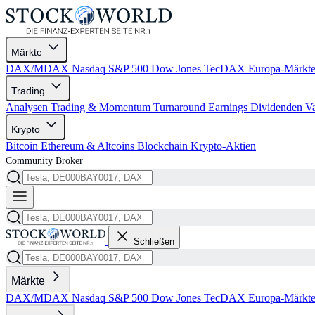
Märkte
DAX/MDAX
Nasdaq
S&P 500
Dow Jones
TecDAX
Europa-Märkt
Trading
Analysen
Trading & Momentum
Turnaround
Earnings
Dividenden
V
Krypto
Bitcoin
Ethereum & Altcoins
Blockchain
Krypto-Aktien
Community
Broker
Schließen
Märkte
DAX/MDAX
Nasdaq
S&P 500
Dow Jones
TecDAX
Europa-Märkt