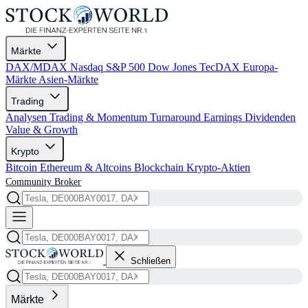
Märkte
DAX/MDAX
Nasdaq
S&P 500
Dow Jones
TecDAX
Europa-
Märkte
Asien-Märkte
Trading
Analysen
Trading & Momentum
Turnaround
Earnings
Dividenden
Value & Growth
Krypto
Bitcoin
Ethereum & Altcoins
Blockchain
Krypto-Aktien
Community
Broker
Schließen
Märkte