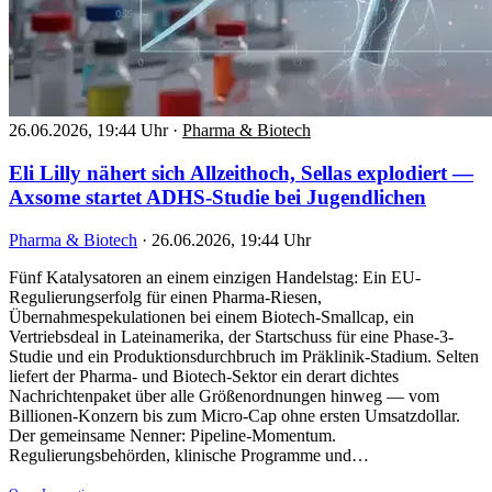
26.06.2026, 19:44 Uhr
·
Pharma & Biotech
Eli Lilly nähert sich Allzeithoch, Sellas explodiert —
Axsome startet ADHS-Studie bei Jugendlichen
Pharma & Biotech
·
26.06.2026, 19:44 Uhr
Fünf Katalysatoren an einem einzigen Handelstag: Ein EU-
Regulierungserfolg für einen Pharma-Riesen,
Übernahmespekulationen bei einem Biotech-Smallcap, ein
Vertriebsdeal in Lateinamerika, der Startschuss für eine Phase-3-
Studie und ein Produktionsdurchbruch im Präklinik-Stadium. Selten
liefert der Pharma- und Biotech-Sektor ein derart dichtes
Nachrichtenpaket über alle Größenordnungen hinweg — vom
Billionen-Konzern bis zum Micro-Cap ohne ersten Umsatzdollar.
Der gemeinsame Nenner: Pipeline-Momentum.
Regulierungsbehörden, klinische Programme und…