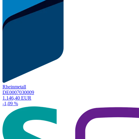
Rheinmetall
DE0007030009
1.146,40 EUR
-1,09 %