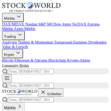
Märkte
DAX/MDAX
Nasdaq
S&P 500
Dow Jones
TecDAX
Europa-
Märkte
Asien-Märkte
Trading
Analysen
Trading & Momentum
Turnaround
Earnings
Dividenden
Value & Growth
Krypto
Bitcoin
Ethereum & Altcoins
Blockchain
Krypto-Aktien
Community
Broker
Schließen
Märkte