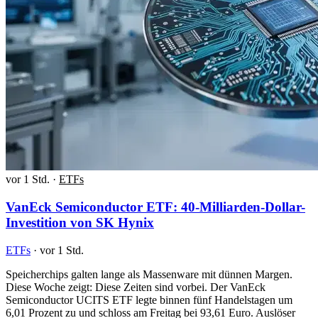
vor 1 Std.
·
ETFs
VanEck Semiconductor ETF: 40-Milliarden-Dollar-
Investition von SK Hynix
ETFs
·
vor 1 Std.
Speicherchips galten lange als Massenware mit dünnen Margen.
Diese Woche zeigt: Diese Zeiten sind vorbei. Der VanEck
Semiconductor UCITS ETF legte binnen fünf Handelstagen um
6,01 Prozent zu und schloss am Freitag bei 93,61 Euro. Auslöser