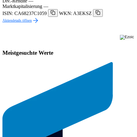
Div.-Rendite
—
Marktkapitalisierung
—
ISIN: CA68237C1059
WKN: A3EKSZ
Aktiendetails öffnen
Meistgesuchte Werte