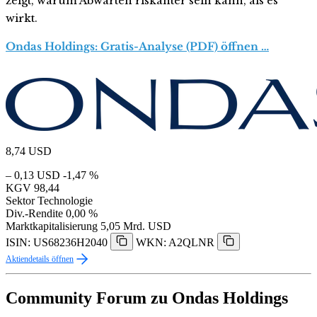
zeigt, warum Abwarten riskanter sein kann, als es
wirkt.
Ondas Holdings: Gratis-Analyse (PDF) öffnen …
8,74
USD
– 0,13 USD
-1,47 %
KGV
98,44
Sektor
Technologie
Div.-Rendite
0,00 %
Marktkapitalisierung
5,05 Mrd. USD
ISIN: US68236H2040
WKN: A2QLNR
Aktiendetails öffnen
Community Forum zu Ondas Holdings