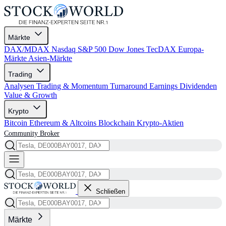
Märkte
DAX/MDAX
Nasdaq
S&P 500
Dow Jones
TecDAX
Europa-
Märkte
Asien-Märkte
Trading
Analysen
Trading & Momentum
Turnaround
Earnings
Dividenden
Value & Growth
Krypto
Bitcoin
Ethereum & Altcoins
Blockchain
Krypto-Aktien
Community
Broker
Schließen
Märkte