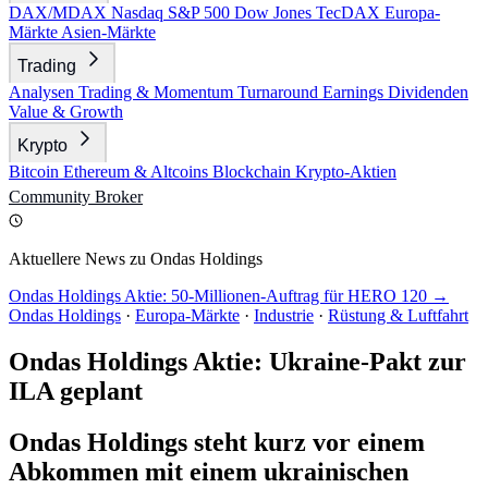
DAX/MDAX
Nasdaq
S&P 500
Dow Jones
TecDAX
Europa-
Märkte
Asien-Märkte
Trading
Analysen
Trading & Momentum
Turnaround
Earnings
Dividenden
Value & Growth
Krypto
Bitcoin
Ethereum & Altcoins
Blockchain
Krypto-Aktien
Community
Broker
Aktuellere News zu Ondas Holdings
Ondas Holdings Aktie: 50-Millionen-Auftrag für HERO 120 →
Ondas Holdings
·
Europa-Märkte
·
Industrie
·
Rüstung & Luftfahrt
Ondas Holdings Aktie: Ukraine-Pakt zur
ILA geplant
Ondas Holdings steht kurz vor einem
Abkommen mit einem ukrainischen