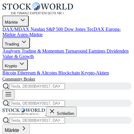
Märkte
DAX/MDAX
Nasdaq
S&P 500
Dow Jones
TecDAX
Europa-
Märkte
Asien-Märkte
Trading
Analysen
Trading & Momentum
Turnaround
Earnings
Dividenden
Value & Growth
Krypto
Bitcoin
Ethereum & Altcoins
Blockchain
Krypto-Aktien
Community
Broker
Schließen
Märkte