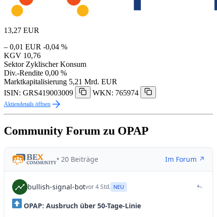
13,27
EUR
– 0,01 EUR
-0,04 %
KGV
10,76
Sektor
Zyklischer Konsum
Div.-Rendite
0,00 %
Marktkapitalisierung
5,21 Mrd. EUR
ISIN: GRS419003009
WKN: 765974
Aktiendetails öffnen
Community Forum zu OPAP