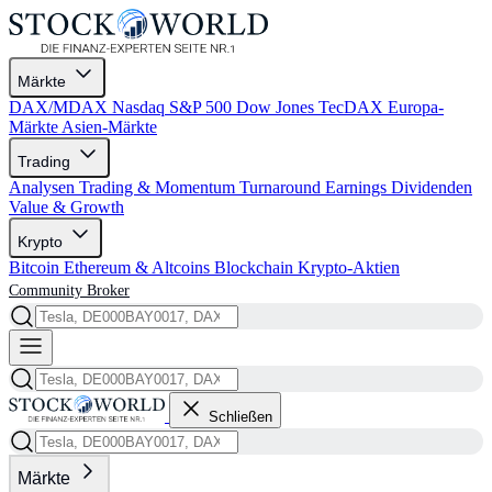
Märkte
DAX/MDAX
Nasdaq
S&P 500
Dow Jones
TecDAX
Europa-
Märkte
Asien-Märkte
Trading
Analysen
Trading & Momentum
Turnaround
Earnings
Dividenden
Value & Growth
Krypto
Bitcoin
Ethereum & Altcoins
Blockchain
Krypto-Aktien
Community
Broker
Schließen
Märkte