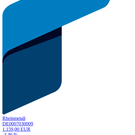
Rheinmetall
DE0007030009
1.159,00 EUR
-3,46 %