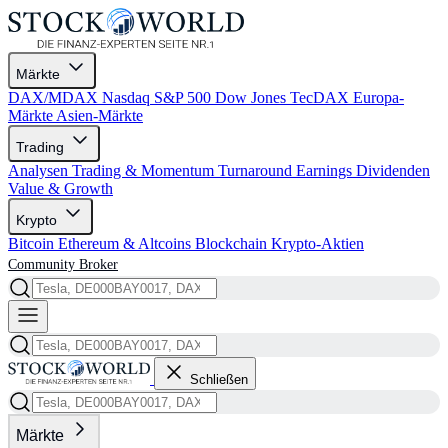
Märkte
DAX/MDAX
Nasdaq
S&P 500
Dow Jones
TecDAX
Europa-
Märkte
Asien-Märkte
Trading
Analysen
Trading & Momentum
Turnaround
Earnings
Dividenden
Value & Growth
Krypto
Bitcoin
Ethereum & Altcoins
Blockchain
Krypto-Aktien
Community
Broker
Schließen
Märkte