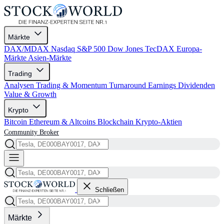
Märkte
DAX/MDAX
Nasdaq
S&P 500
Dow Jones
TecDAX
Europa-
Märkte
Asien-Märkte
Trading
Analysen
Trading & Momentum
Turnaround
Earnings
Dividenden
Value & Growth
Krypto
Bitcoin
Ethereum & Altcoins
Blockchain
Krypto-Aktien
Community
Broker
Schließen
Märkte