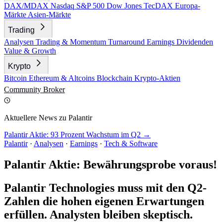
DAX/MDAX
Nasdaq
S&P 500
Dow Jones
TecDAX
Europa-
Märkte
Asien-Märkte
Trading
Analysen
Trading & Momentum
Turnaround
Earnings
Dividenden
Value & Growth
Krypto
Bitcoin
Ethereum & Altcoins
Blockchain
Krypto-Aktien
Community
Broker
Aktuellere News zu Palantir
Palantir Aktie: 93 Prozent Wachstum im Q2 →
Palantir
·
Analysen
·
Earnings
·
Tech & Software
Palantir Aktie: Bewährungsprobe voraus!
Palantir Technologies muss mit den Q2-
Zahlen die hohen eigenen Erwartungen
erfüllen. Analysten bleiben skeptisch.