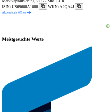
Marktkapitalisierung
380,72 Mrd. EUR
ISIN: US69608A1088
WKN: A2QA4J
Aktiendetails öffnen
Meistgesuchte Werte