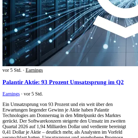
vor 5 Std.
·
Earnings
Palantir Aktie: 93 Prozent Umsatzsprung im Q2
Earnings
·
vor 5 Std.
Ein Umsatzsprung von 93 Prozent und ein weit über den
Erwartungen liegender Gewinn je Aktie haben Palantir
Technologies am Donnerstag in den Mittelpunkt des Marktes
gerückt. Der Softwarekonzern steigerte den Umsatz im zweiten
Quartal 2026 auf 1,94 Milliarden Dollar und verdiente bereinigt
0,41 Dollar je Aktie – deutlich mehr, als Analysten im Vorfeld
veranschlagt hatten. Umsatzsprung und angehobene Prognose