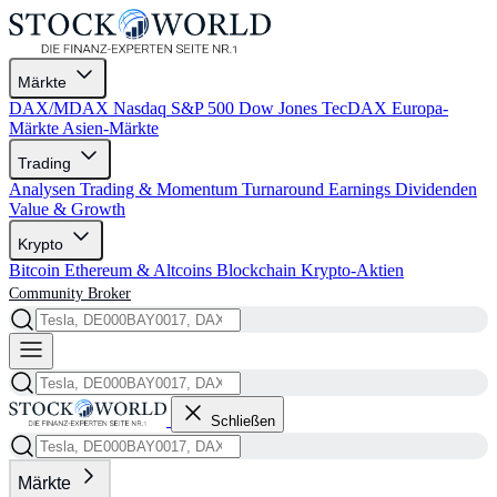
Märkte
DAX/MDAX
Nasdaq
S&P 500
Dow Jones
TecDAX
Europa-
Märkte
Asien-Märkte
Trading
Analysen
Trading & Momentum
Turnaround
Earnings
Dividenden
Value & Growth
Krypto
Bitcoin
Ethereum & Altcoins
Blockchain
Krypto-Aktien
Community
Broker
Schließen
Märkte