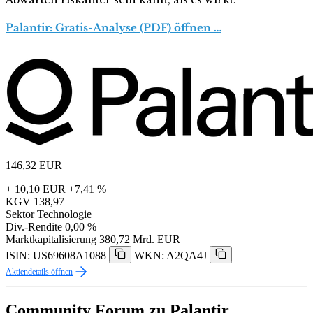
Palantir: Gratis-Analyse (PDF) öffnen …
146,32
EUR
+ 10,10 EUR
+7,41 %
KGV
138,97
Sektor
Technologie
Div.-Rendite
0,00 %
Marktkapitalisierung
380,72 Mrd. EUR
ISIN: US69608A1088
WKN: A2QA4J
Aktiendetails öffnen
Community Forum zu Palantir