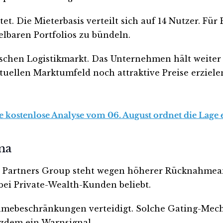
t. Die Mieterbasis verteilt sich auf 14 Nutzer. Für 
elbaren Portfolios zu bündeln.
ischen Logistikmarkt. Das Unternehmen hält weiter
ktuellen Marktumfeld noch attraktive Preise erziele
ie kostenlose Analyse vom 06. August ordnet die Lage 
ma
 Partners Group steht wegen höherer Rücknahmean
bei Private-Wealth-Kunden beliebt.
ebeschränkungen verteidigt. Solche Gating-Mecha
tzdem ein Warnsignal.