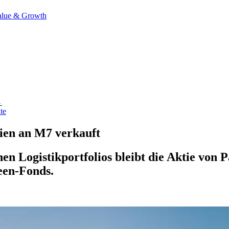
alue & Growth
→
te
ien an M7 verkauft
hen Logistikportfolios bleibt die Aktie von
een-Fonds.