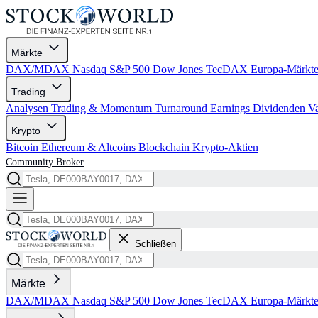
Märkte
DAX/MDAX
Nasdaq
S&P 500
Dow Jones
TecDAX
Europa-Märkt
Trading
Analysen
Trading & Momentum
Turnaround
Earnings
Dividenden
V
Krypto
Bitcoin
Ethereum & Altcoins
Blockchain
Krypto-Aktien
Community
Broker
Schließen
Märkte
DAX/MDAX
Nasdaq
S&P 500
Dow Jones
TecDAX
Europa-Märkt