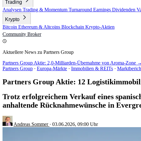
Trading
Analysen
Trading & Momentum
Turnaround
Earnings
Dividenden
V
Krypto
Bitcoin
Ethereum & Altcoins
Blockchain
Krypto-Aktien
Community
Broker
Aktuellere News zu Partners Group
Partners Group Aktie: 2,0-Milliarden-Übernahme von Aroma-Zone 
Partners Group
·
Europa-Märkte
·
Immobilien & REITs
·
Marktberich
Partners Group Aktie: 12 Logistikimmobil
Trotz erfolgreichem Verkauf eines spanisc
anhaltende Rücknahmewünsche in Evergr
Andreas Sommer
·
03.06.2026, 09:00 Uhr