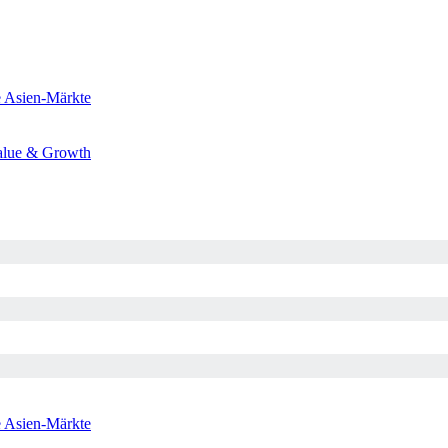
e
Asien-Märkte
alue & Growth
e
Asien-Märkte