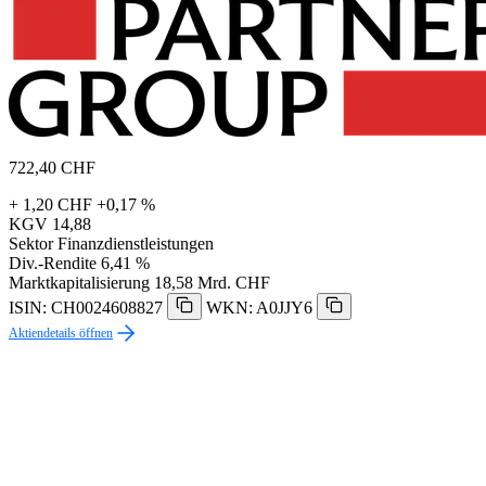
722,40
CHF
+ 1,20 CHF
+0,17 %
KGV
14,88
Sektor
Finanzdienstleistungen
Div.-Rendite
6,41 %
Marktkapitalisierung
18,58 Mrd. CHF
ISIN: CH0024608827
WKN: A0JJY6
Aktiendetails öffnen