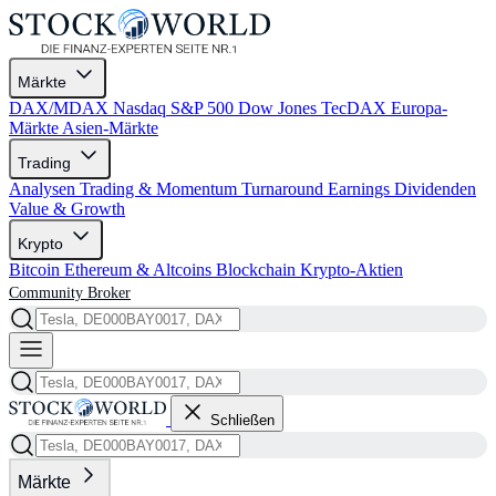
Märkte
DAX/MDAX
Nasdaq
S&P 500
Dow Jones
TecDAX
Europa-
Märkte
Asien-Märkte
Trading
Analysen
Trading & Momentum
Turnaround
Earnings
Dividenden
Value & Growth
Krypto
Bitcoin
Ethereum & Altcoins
Blockchain
Krypto-Aktien
Community
Broker
Schließen
Märkte