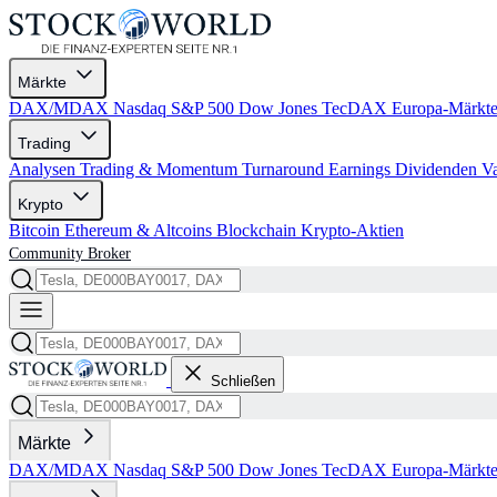
Märkte
DAX/MDAX
Nasdaq
S&P 500
Dow Jones
TecDAX
Europa-Märkt
Trading
Analysen
Trading & Momentum
Turnaround
Earnings
Dividenden
V
Krypto
Bitcoin
Ethereum & Altcoins
Blockchain
Krypto-Aktien
Community
Broker
Schließen
Märkte
DAX/MDAX
Nasdaq
S&P 500
Dow Jones
TecDAX
Europa-Märkt