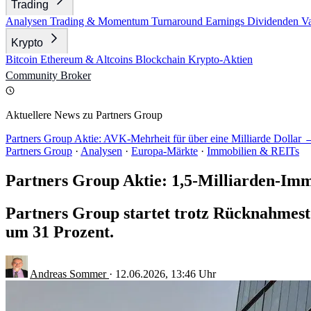
Trading
Analysen
Trading & Momentum
Turnaround
Earnings
Dividenden
V
Krypto
Bitcoin
Ethereum & Altcoins
Blockchain
Krypto-Aktien
Community
Broker
Aktuellere News zu Partners Group
Partners Group Aktie: AVK-Mehrheit für über eine Milliarde Dollar 
Partners Group
·
Analysen
·
Europa-Märkte
·
Immobilien & REITs
Partners Group Aktie: 1,5-Milliarden-Imm
Partners Group startet trotz Rücknahmesto
um 31 Prozent.
Andreas Sommer
·
12.06.2026, 13:46 Uhr