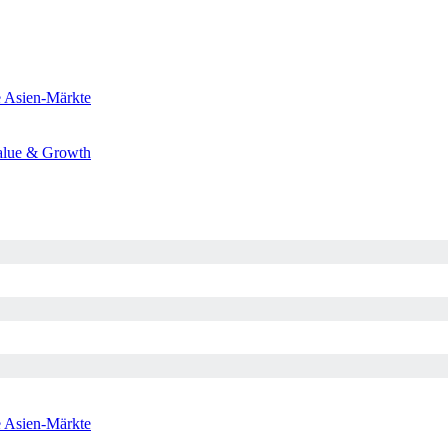
e
Asien-Märkte
alue & Growth
e
Asien-Märkte