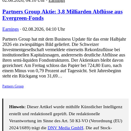
02.08.2026, 04:10 Uhr
·
Earnings
Partners Group Aktie: 3,8 Milliarden Abflüsse aus
Evergreen-Fonds
Earnings
·
02.08.2026, 04:10 Uhr
Partners Group hat mit dem Business Update für das erste Halbjahr
2026 ein zwiespältiges Bild geliefert. Die Schweizer
Investmentgesellschaft vermeldete einerseits Rekordzuflüsse bei
institutionellen Kapitalzusagen, andererseits deutliche Abflüsse aus
ihren semi-liquiden Fondsstrukturen. Der Aktienkurs bleibt davon
gezeichnet: Am Freitag schloss das Papier bei 724,80 Euro, nach
einem Minus von 0,79 Prozent auf Tagessicht. Seit Jahresbeginn
steht ein Rückgang von 31,69…
Partners Group
Hinweis:
Dieser Artikel wurde mithilfe Künstlicher Intelligenz
erstellt und redaktionell geprüft. Die redaktionelle
Verantwortung im Sinne des Art. 50 KI-VO (Verordnung (EU)
2024/1689) trägt die
DNV Media GmbH
. Die auf Stock-