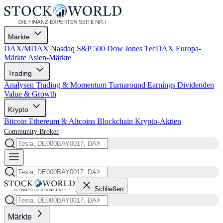
Märkte
DAX/MDAX
Nasdaq
S&P 500
Dow Jones
TecDAX
Europa-
Märkte
Asien-Märkte
Trading
Analysen
Trading & Momentum
Turnaround
Earnings
Dividenden
Value & Growth
Krypto
Bitcoin
Ethereum & Altcoins
Blockchain
Krypto-Aktien
Community
Broker
Schließen
Märkte