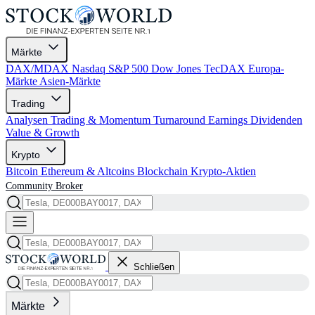
Märkte
DAX/MDAX
Nasdaq
S&P 500
Dow Jones
TecDAX
Europa-
Märkte
Asien-Märkte
Trading
Analysen
Trading & Momentum
Turnaround
Earnings
Dividenden
Value & Growth
Krypto
Bitcoin
Ethereum & Altcoins
Blockchain
Krypto-Aktien
Community
Broker
Schließen
Märkte