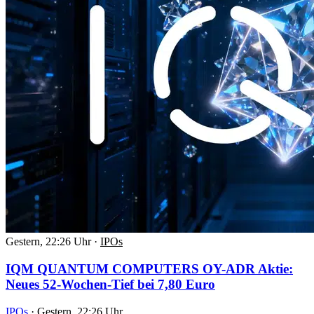
Gestern, 22:26 Uhr
·
IPOs
IQM QUANTUM COMPUTERS OY-ADR Aktie:
Neues 52-Wochen-Tief bei 7,80 Euro
IPOs
·
Gestern, 22:26 Uhr