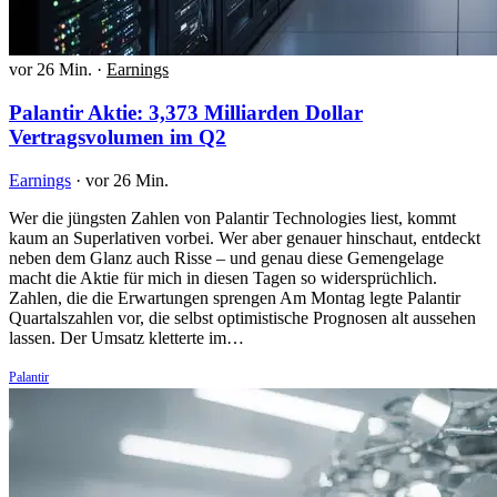
vor 26 Min.
·
Earnings
Palantir Aktie: 3,373 Milliarden Dollar
Vertragsvolumen im Q2
Earnings
·
vor 26 Min.
Wer die jüngsten Zahlen von Palantir Technologies liest, kommt
kaum an Superlativen vorbei. Wer aber genauer hinschaut, entdeckt
neben dem Glanz auch Risse – und genau diese Gemengelage
macht die Aktie für mich in diesen Tagen so widersprüchlich.
Zahlen, die die Erwartungen sprengen Am Montag legte Palantir
Quartalszahlen vor, die selbst optimistische Prognosen alt aussehen
lassen. Der Umsatz kletterte im…
Palantir