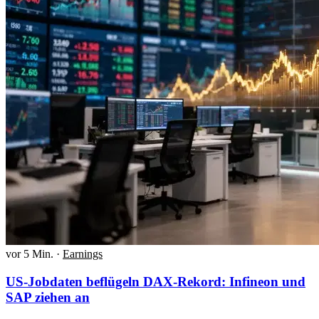
vor 5 Min.
·
Earnings
US-Jobdaten beflügeln DAX-Rekord: Infineon und
SAP ziehen an