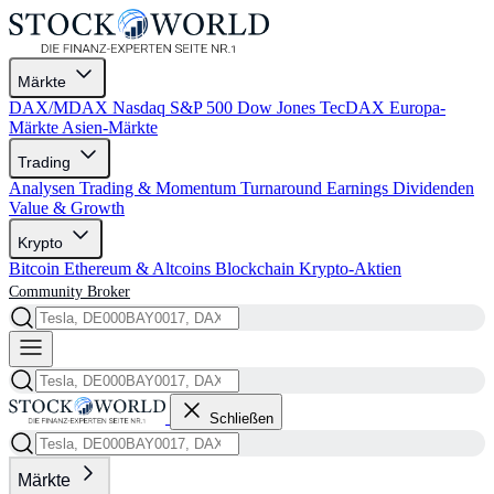
Märkte
DAX/MDAX
Nasdaq
S&P 500
Dow Jones
TecDAX
Europa-
Märkte
Asien-Märkte
Trading
Analysen
Trading & Momentum
Turnaround
Earnings
Dividenden
Value & Growth
Krypto
Bitcoin
Ethereum & Altcoins
Blockchain
Krypto-Aktien
Community
Broker
Schließen
Märkte