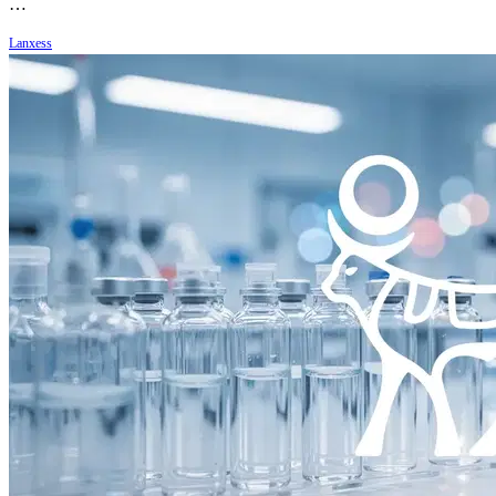
…
Lanxess