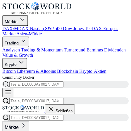
Märkte
DAX/MDAX
Nasdaq
S&P 500
Dow Jones
TecDAX
Europa-
Märkte
Asien-Märkte
Trading
Analysen
Trading & Momentum
Turnaround
Earnings
Dividenden
Value & Growth
Krypto
Bitcoin
Ethereum & Altcoins
Blockchain
Krypto-Aktien
Community
Broker
Schließen
Märkte