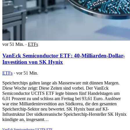
vor 51 Min.
·
ETFs
VanEck Semiconductor ETF: 40-Milliarden-Dollar-
Investition von SK Hynix
ETFs
·
vor 51 Min.
Speicherchips galten lange als Massenware mit dünnen Margen.
Diese Woche zeigt: Diese Zeiten sind vorbei. Der VanEck
Semiconductor UCITS ETF legte binnen fünf Handelstagen um
6,01 Prozent zu und schloss am Freitag bei 93,61 Euro. Auslöser
war eine Milliardeninvestition aus Südkorea, die den gesamten
Speicherchip-Sektor neu bewertet. SK Hynix baut auf KI-
Infrastruktur Der südkoreanische Speicherchip-Hersteller SK Hynix
kündigte an, insgesamt…
VanEck Semiconductor UCITS ETF