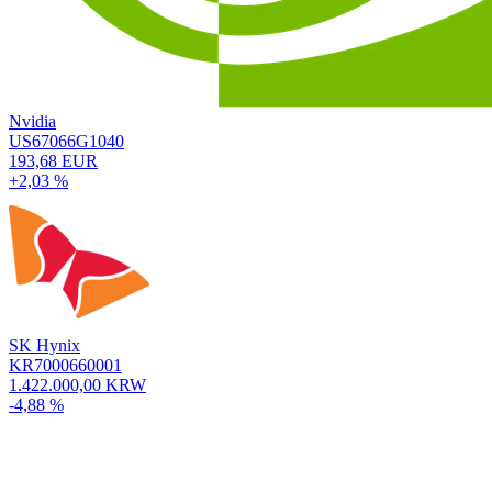
Nvidia
US67066G1040
193,68 EUR
+2,03 %
SK Hynix
KR7000660001
1.422.000,00 KRW
-4,88 %