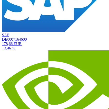
SAP
DE0007164600
178,66 EUR
+3,46 %