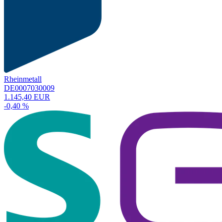
Rheinmetall
DE0007030009
1.145,40 EUR
-0,40 %