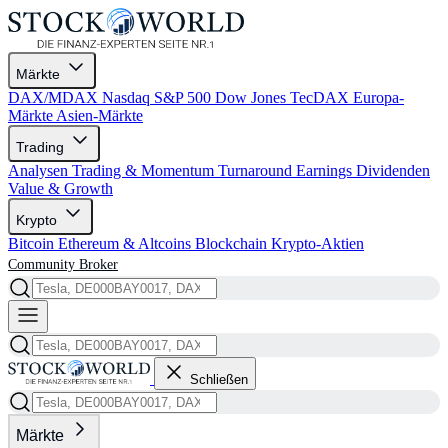
Märkte
DAX/MDAX
Nasdaq
S&P 500
Dow Jones
TecDAX
Europa-
Märkte
Asien-Märkte
Trading
Analysen
Trading & Momentum
Turnaround
Earnings
Dividenden
Value & Growth
Krypto
Bitcoin
Ethereum & Altcoins
Blockchain
Krypto-Aktien
Community
Broker
Schließen
Märkte