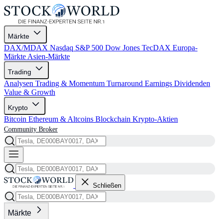
Märkte
DAX/MDAX
Nasdaq
S&P 500
Dow Jones
TecDAX
Europa-
Märkte
Asien-Märkte
Trading
Analysen
Trading & Momentum
Turnaround
Earnings
Dividenden
Value & Growth
Krypto
Bitcoin
Ethereum & Altcoins
Blockchain
Krypto-Aktien
Community
Broker
Schließen
Märkte