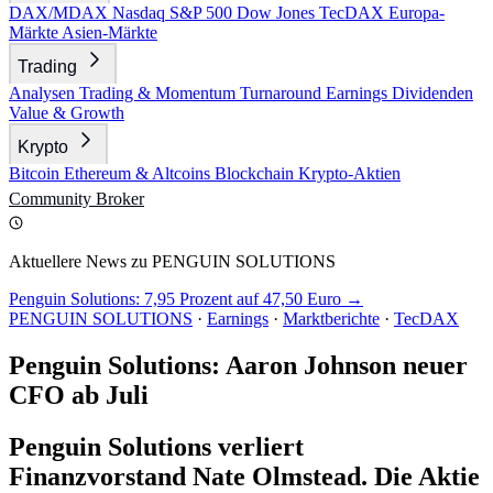
DAX/MDAX
Nasdaq
S&P 500
Dow Jones
TecDAX
Europa-
Märkte
Asien-Märkte
Trading
Analysen
Trading & Momentum
Turnaround
Earnings
Dividenden
Value & Growth
Krypto
Bitcoin
Ethereum & Altcoins
Blockchain
Krypto-Aktien
Community
Broker
Aktuellere News zu PENGUIN SOLUTIONS
Penguin Solutions: 7,95 Prozent auf 47,50 Euro →
PENGUIN SOLUTIONS
·
Earnings
·
Marktberichte
·
TecDAX
Penguin Solutions: Aaron Johnson neuer
CFO ab Juli
Penguin Solutions verliert
Finanzvorstand Nate Olmstead. Die Aktie