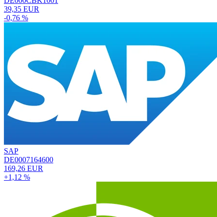
DE000CBK1001
39,35 EUR
-0,76 %
SAP
DE0007164600
169,26 EUR
+1,12 %