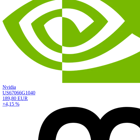
Nvidia
US67066G1040
189,80 EUR
+4,15 %