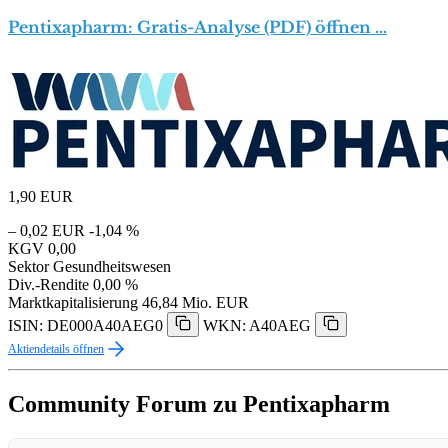
Pentixapharm: Gratis-Analyse (PDF) öffnen …
1,90
EUR
– 0,02 EUR
-1,04 %
KGV
0,00
Sektor
Gesundheitswesen
Div.-Rendite
0,00 %
Marktkapitalisierung
46,84 Mio. EUR
ISIN: DE000A40AEG0
WKN: A40AEG
Aktiendetails öffnen
Community Forum zu Pentixapharm