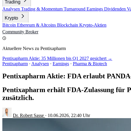
Trading
Analysen
Trading & Momentum
Turnaround
Earnings
Dividenden
V
Krypto
Bitcoin
Ethereum & Altcoins
Blockchain
Krypto-Aktien
Community
Broker
Aktuellere News zu Pentixapharm
Pentixapharm Aktie: 35 Millionen bis Q1 2027 gesichert →
Pentixapharm
·
Analysen
·
Earnings
·
Pharma & Biotech
Pentixapharm Aktie: FDA erlaubt PANDA
Pentixapharm erhält FDA-Zulassung für Ph
zusätzlich.
Dr. Robert Sasse
·
10.06.2026, 22:40 Uhr