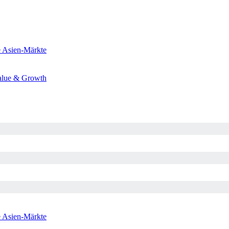
e
Asien-Märkte
alue & Growth
e
Asien-Märkte