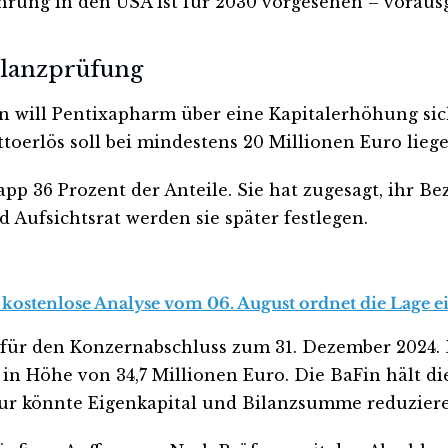
ung in den USA ist für 2030 vorgesehen – vorausge
ilanzprüfung
 will Pentixapharm über eine Kapitalerhöhung sich
oerlös soll bei mindestens 20 Millionen Euro liege
pp 36 Prozent der Anteile. Sie hat zugesagt, ihr B
 Aufsichtsrat werden sie später festlegen.
 kostenlose Analyse vom 06. August ordnet die Lage ei
in für den Konzernabschluss zum 31. Dezember 2024.
in Höhe von 34,7 Millionen Euro. Die BaFin hält d
ktur könnte Eigenkapital und Bilanzsumme reduzier