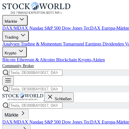
Märkte
DAX/MDAX
Nasdaq
S&P 500
Dow Jones
TecDAX
Europa-Märkt
Trading
Analysen
Trading & Momentum
Turnaround
Earnings
Dividenden
V
Krypto
Bitcoin
Ethereum & Altcoins
Blockchain
Krypto-Aktien
Community
Broker
Schließen
Märkte
DAX/MDAX
Nasdaq
S&P 500
Dow Jones
TecDAX
Europa-Märkt