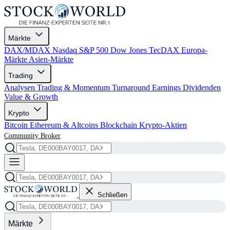
Märkte
DAX/MDAX
Nasdaq
S&P 500
Dow Jones
TecDAX
Europa-
Märkte
Asien-Märkte
Trading
Analysen
Trading & Momentum
Turnaround
Earnings
Dividenden
Value & Growth
Krypto
Bitcoin
Ethereum & Altcoins
Blockchain
Krypto-Aktien
Community
Broker
Schließen
Märkte